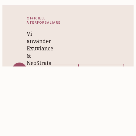
OFFICIELL
ÅTERFÖRSÄLJARE
Vi
använder
Exuviance
&
NeoStrata
EXUVIANCE.SE
NEOSTRATA.SE
Professionella
hudvårdsprodukter
med
beprövad
effektivitet
—
för
alla
hudtyper.